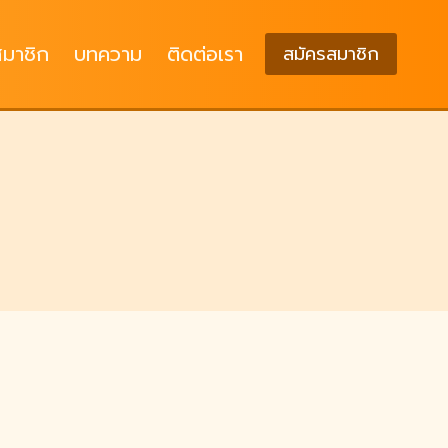
สมาชิก
บทความ
ติดต่อเรา
สมัครสมาชิก