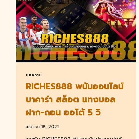
บทความ
RICHES888 พนันออนไลน์
บาคาร่า สล็อต แทงบอล
ฝาก-ถอน ออโต้ 5 วิ
เมษายน 18, 2022