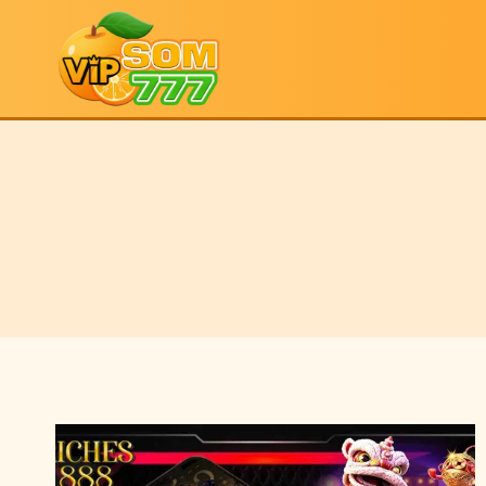
Skip
to
content