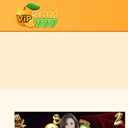
Skip
to
content