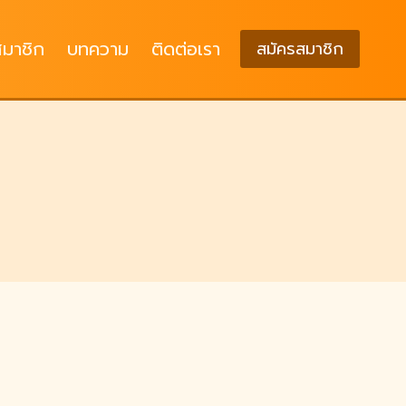
สมาชิก
บทความ
ติดต่อเรา
สมัครสมาชิก