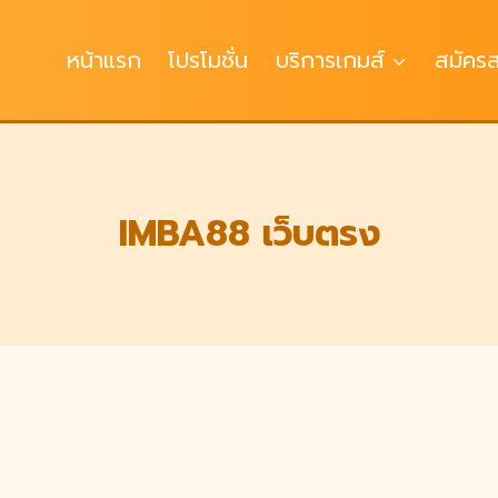
หน้าแรก
โปรโมชั่น
บริการเกมส์
สมัคร
IMBA88 เว็บตรง