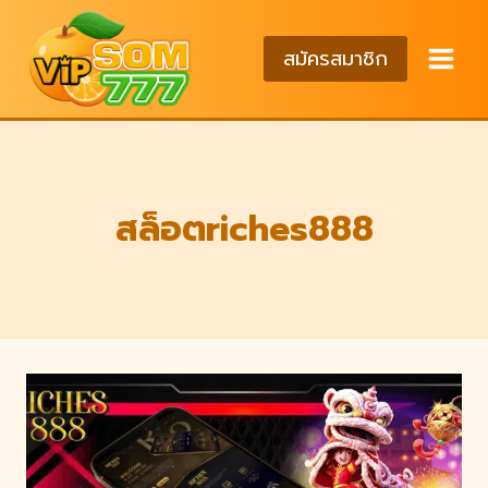
Skip
to
สมัครสมาชิก
content
สล็อตriches888