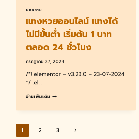
บทความ
แทงหวยออนไลน์ แทงได้
ไม่มีขั้นต่ำ เริ่มต้น 1 บาท
ตลอด 24 ชั่วโมง
กรกฎาคม 27, 2024
/*! elementor – v3.23.0 – 23-07-2024
*/ .el…
แทง
อ่านเพิ่มเติม
หวย
ออนไลน์
แทง
ได้
Page
ไม่มี
1
2
3
Next
ขั้น