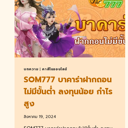
บทความ
|
คาสิโนออนไลน์
SOM777 บาคาร่าฝากถอน
ไม่มีขั้นต่ำ ลงทุนน้อย กำไร
สูง
สิงหาคม 19, 2024