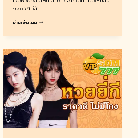
เว็บหวยออนไลน์ จ่ายไว จ่ายเต็ม ไม่มีเลขอั้น
ถอนได้ไม่อั…
เว็บ
อ่านเพิ่มเติม
หวย
ออนไลน์
จ่าย
ไว
จ่าย
เต็ม
ไม่มี
เลข
อั้น
ถอน
ได้
ไม่
อั้น
–
SOM777