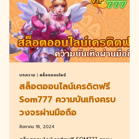
บทความ
|
สล็อตออนไลน์
สล็อตออนไลน์เครดิตฟรี
Som777 ความบันเทิงครบ
วงจรผ่านมือถือ
สิงหาคม 18, 2024