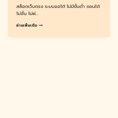
สล็อตเว็บตรง ระบบออโต้ ไม่มีขั้นต่ำ ถอนได้
ไม่อั้น ไม่ผ่…
สล็อต
อ่านเพิ่มเติม
เว็บ
ตรง
ระบบ
ออ
โต้
ไม่มี
ขั้น
ต่ำ
ถอน
ได้
ไม่
อั้น
ไม่
ผ่าน
เอเย่นต์
–