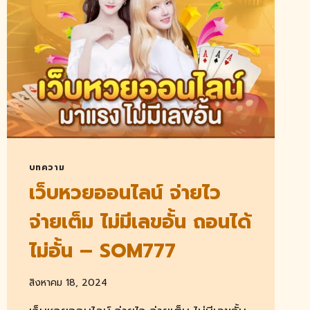
บทความ
เว็บหวยออนไลน์ จ่ายไว
จ่ายเต็ม ไม่มีเลขอั้น ถอนได้
ไม่อั้น – SOM777
สิงหาคม 18, 2024