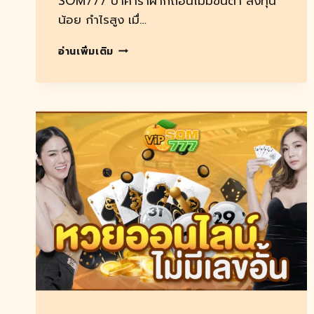
SOM777 บาคาร่าฝากถอนไม่มีขั้นต่ำ ลงทุน
น้อย กำไรสูง เมื่…
SOM777
อ่านเพิ่มเติม
บา
คา
ร่า
ฝาก
ถอน
ไม่มี
ขั้น
ต่ำ
ลงทุน
น้อย
กำไร
สูง