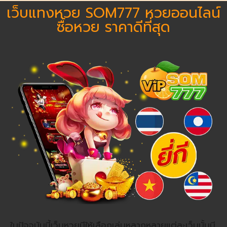
เว็บแทงหวย SOM777 หวยออนไลน์
ซื้อหวย ราคาดีที่สุด
ในปัจจุบันนี้เว็บหวยมีให้เลือกเล่นหลากหลายแต่ละเว็บนั้นมี