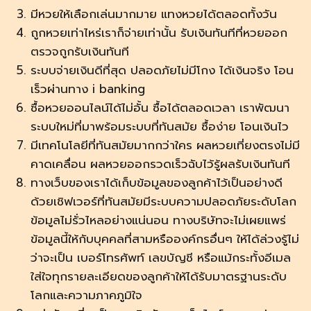
มีหวยให้เลือกเล่นมากมาย แทงหวยได้ตลอดทั้งวัน
ถูกหวยเท่าไหร่เราก็จ่ายเท่านั้น รับเงินทันทีที่หวยออก
ตรวจถูกรับเงินทันที
ระบบจ่ายเงินดีที่สุด ปลอดภัยไม่มีโกง ได้เงินจริง โอน
เร็วผ่านทาง i banking
ซื้อหวยออนไลน์ได้ไม่อั้น ซื้อได้ตลอดเวลา เราพัฒนา
ระบบใหม่ที่มาพร้อมระบบที่ทันสมัย ซื้อง่าย โอนเงินไว
มีเทคโนโลยีที่ทันสมัยมากกว่าใคร ผลหวยเที่ยงตรงไม่มี
คาดเคลื่อน ผลหวยออกรวดเร็วฉับไว้รู้ผลรับเงินทันที
ทางเว็บของเราได้เก็บข้อมูลของลูกค้าไว้เป็นอย่างดี
ด้วยเชิฟเวอร์ที่ทันสมัยมีระบบความปลอดภัยระดับโลก
ข้อมูลไม่รั่วไหลอย่างแน่นอน ทางบริษัทจะไม่เผยแพร่
ข้อมูลนี้ให้กับบุคคลที่สามหรือองค์กรอื่นๆ ให้ได้ล่วงรู้ไม่
ว่าจะเป็น เบอร์โทรศัพท์ เลขบัญชี หรือแม้กระทั้งอีเมล
ใส่ใจทุกรายละเอียดของลูกค้าให้ได้รับมาตรฐานระดับ
โลกและความภาคภูมิใจ