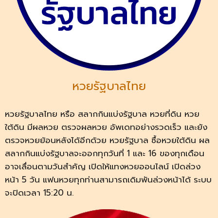
หวยรัฐบาลไทย
หวยรัฐบาลไทย หรือ สลากกินแบ่งรัฐบาล หวยที่ดิน หวย
ใต้ดิน มีผลหวย ตรวจผลหวย อัพเดทอย่างรวดเร็ว และยัง
ตรวจหวยย้อนหลังได้อีกด้วย
หวยรัฐบาล ซื้อหวยใต้ดิน ผล
สลากกินแบ่งรัฐบาลจะออกทุกวันที่ 1 และ 16 ของทุกเดือน
อาจเลื่อนตามวันสำคัญ
เปิดให้แทงหวยออนไลน์
เปิดล่วง
หน้า 5 วัน แฟนหวยทุกท่านสามารถเดิมพันล่วงหน้าได้
ระบบ
จะปิดเวลา 15:20 น.