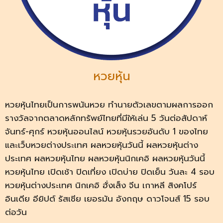
หวยหุ้น
หวยหุ้นไทยเป็นการพนันหวย ทำนายตัวเลขตามผลการออก
รางวัลจากตลาดหลักทรัพย์ไทยที่มีให้เล่น 5 วันต่อสัปดาห์
จันทร์-ศุกร์ หวยหุ้นออนไลน์ หวยหุ้นรวยอันดับ 1 ของไทย
และเว็บหวยต่างประเทศ
ผลหวยหุ้นวันนี้ ผลหวยหุ้นต่าง
ประเทศ ผลหวยหุ้นไทย ผลหวยหุ้นนิกเคอิ ผลหวยหุ้นวันนี้
หวยหุ้นไทย เปิดเช้า ปิดเที่ยง เปิดบ่าย ปิดเย็น
วันละ 4 รอบ
หวยหุ้นต่างประเทศ นิกเคอิ ฮั่งเส็ง จีน เกาหลี สิงคโปร์
อินเดีย อียิปต์ รัสเซีย เยอรมัน อังกฤษ ดาวโจนส์ 15 รอบ
ต่อวัน