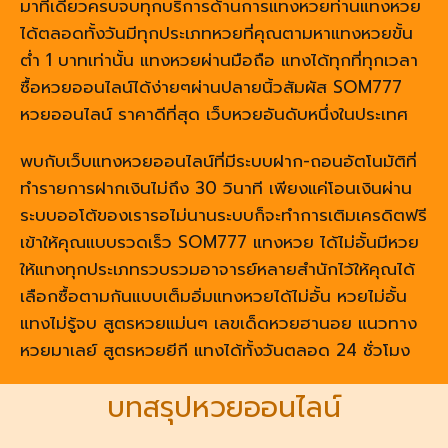
มาที่เดียวครบจบทุกบริการด้านการแทงหวยท่านแทงหวย
ได้ตลอดทั้งวันมีทุกประเภทหวยที่คุณตามหาแทงหวยขั้น
ต่ำ 1 บาทเท่านั้น แทงหวยผ่านมือถือ แทงได้ทุกที่ทุกเวลา
ซื้อหวยออนไลน์ได้ง่ายๆผ่านปลายนิ้วสัมผัส SOM777
หวยออนไลน์ ราคาดีที่สุด เว็บหวยอันดับหนึ่งในประเทศ
พบกับเว็บแทงหวยออนไลน์ที่มีระบบฝาก-ถอนอัตโนมัติที่
ทำรายการฝากเงินไม่ถึง 30 วินาที เพียงแค่โอนเงินผ่าน
ระบบออโต้ของเรารอไม่นานระบบก็จะทำการเติมเครดิตฟรี
เข้าให้คุณแบบรวดเร็ว SOM777 แทงหวย ได้ไม่อั้นมีหวย
ให้แทงทุกประเภทรวบรวมอาจารย์หลายสำนักไว้ให้คุณได้
เลือกซื้อตามกันแบบเต็มอิ่มแทงหวยได้ไม่อั้น หวยไม่อั้น
แทงไม่รู้จบ สูตรหวยแม่นๆ เลขเด็ดหวยฮานอย แนวทาง
หวยมาเลย์ สูตรหวยยีกี แทงได้ทั้งวันตลอด 24 ชั่วโมง
บทสรุปหวยออนไลน์