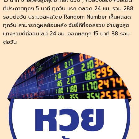
ที่ประกาศทุกๆ 5 นาที ทุกวัน แรก ตลอด 24 ชม. รวม 288
รอบต่อวัน ประมวลผลโดย Random Number
เห็นผลสด
ทุกวัน
สามารถดูผลย้อนหลัง จับยี่กีที่ออลรวย จ่ายสูงสุด
แทงหวยยี่กีออนไลน์ 24 ชม. ออกผลทุก 15 นาที 88 รอบ
ต่อวัน