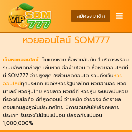
สมัครสมาชิก
หวยออนไลน์ SOM777
เว็บหวยออนไลน์
เว็บแทงหวย ซื้อหวยอันดับ 1 บริการพร้อม
ระบบอัพเดทล่าสุด เล่นหวย ซื้อง่ายโอนไว ซื้อหวยออนไลน์ที่
นี่
SOM777
จ่ายสูงสุด
ให้ส่วนลดก้อนโต รวมถึงเว็บ
หวย
ออนไลน์
ทุกประเภท เปิดให้หวยรัฐบาลไทย หวยฮานอย หวย
มาเลย์ หวยหุ้นไทย หวยลาว หวยยี่กี หวยหุ้น ระบบพนันหวย
ที่รองรับมือถือ
ดีที่สุดตอนนี้ จ่ายหนัก จ่ายจริง อัตราผล
ตอบแทนสูงสุดในประเทศไทย มีการเดิมพันให้เลือกหลาย
ประเภท
รับรองไม่มีชนแน่นอน
ปลอดภัยแน่นอน
1,000,000%